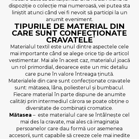
dispoziție o colecție mai numeroasă, vei putea sta
liniștit atunci când vei fi nevoit să participi la un
anumit eveniment.
TIPURILE DE MATERIAL DIN
CARE SUNT CONFECȚIONATE
CRAVATELE
Materialul textil este unul dintre aspectele cele
mai importante când se alege orice tip de articol
vestimentar. Mai ale în acest caz, materialul joacă
un rol primordial, deoarece este un mic detaliu
care pune în valore întreaga ținută.
Materialele din care sunt confecționate cravatele
sunt: mătasea, lâna, poliesterul și bumbacul.
Fiecare material în parte dispune de anumite
calități prin intermediul cărora se poate obține o
diversitate de combinații cromatice.
Mătasea
– este materialul care se întâlnește cel
mai des la cravate, mai ales că imaginația
persoanelor care dau formă uor asemenea
accesorii, sunt capabile să creeze cele mai inedite