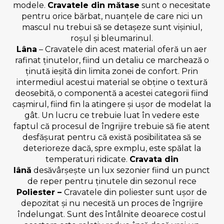
modele.
Cravatele din mătase
sunt o necesitate
pentru orice bărbat, nuanțele de care nici un
mascul nu trebui să se detașeze sunt vișiniul,
roșul și bleumarinul.
Lâna
– Cravatele din acest material oferă un aer
rafinat ținutelor, fiind un detaliu ce marchează o
ținută ieșită din limita zonei de confort. Prin
intermediul acestui material se obține o textură
deosebită, o componentă a acestei categorii fiind
cașmirul, fiind fin la atingere și ușor de modelat la
gât. Un lucru ce trebuie luat în vedere este
faptul că procesul de îngrijire trebuie să fie atent
desfășurat pentru că există posibilitatea să se
deterioreze dacă, spre exmplu, este spălat la
temperaturi ridicate.
Cravata din
lână
desăvârșește un lux sezonier fiind un punct
de reper pentru ținutele din sezonul rece
Poliester –
Cravatele din poliester sunt ușor de
depozitat și nu necesită un proces de îngrijire
îndelungat. Sunt des întâlnite deoarece costul