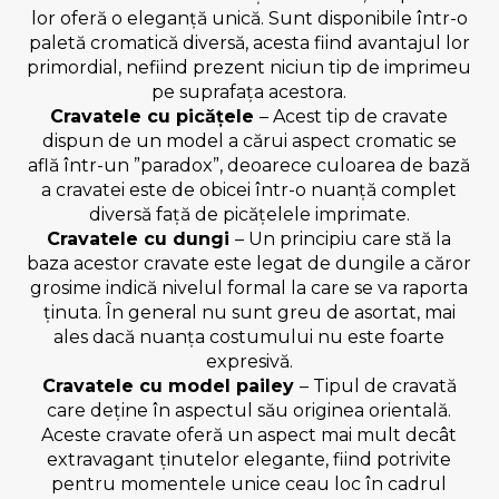
lor oferă o eleganță unică. Sunt disponibile într-o
paletă cromatică diversă, acesta fiind avantajul lor
primordial, nefiind prezent niciun tip de imprimeu
pe suprafața acestora.
Cravatele cu picățele
– Acest tip de cravate
dispun de un model a cărui aspect cromatic se
află într-un ”paradox”, deoarece culoarea de bază
a cravatei este de obicei într-o nuanță complet
diversă față de picățelele imprimate.
Cravatele cu dungi
– Un principiu care stă la
baza acestor cravate este legat de dungile a căror
grosime indică nivelul formal la care se va raporta
ținuta. În general nu sunt greu de asortat, mai
ales dacă nuanța costumului nu este foarte
expresivă.
Cravatele cu model pailey
– Tipul de cravată
care deține în aspectul său originea orientală.
Aceste cravate oferă un aspect mai mult decât
extravagant ținutelor elegante, fiind potrivite
pentru momentele unice ceau loc în cadrul