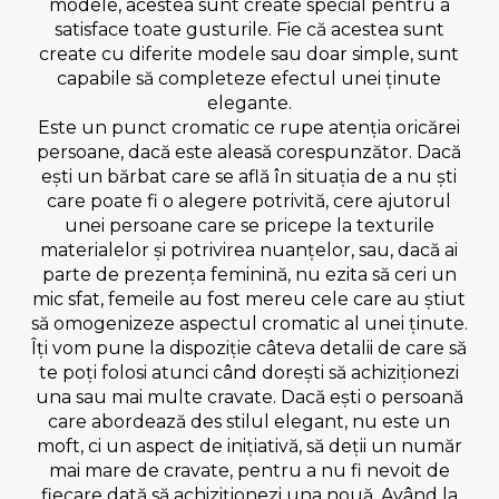
modele, acestea sunt create special pentru a
satisface toate gusturile. Fie că acestea sunt
create cu diferite modele sau doar simple, sunt
capabile să completeze efectul unei ținute
elegante.
Este un punct cromatic ce rupe atenția oricărei
persoane, dacă este aleasă corespunzător. Dacă
ești un bărbat care se află în situația de a nu ști
care poate fi o alegere potrivită, cere ajutorul
unei persoane care se pricepe la texturile
materialelor și potrivirea nuanțelor, sau, dacă ai
parte de prezența feminină, nu ezita să ceri un
mic sfat, femeile au fost mereu cele care au știut
să omogenizeze aspectul cromatic al unei ținute.
Îți vom pune la dispoziție câteva detalii de care să
te poți folosi atunci când dorești să achiziționezi
una sau mai multe cravate. Dacă ești o persoană
care abordează des stilul elegant, nu este un
moft, ci un aspect de inițiativă, să deții un număr
mai mare de cravate, pentru a nu fi nevoit de
fiecare dată să achiziționezi una nouă. Având la