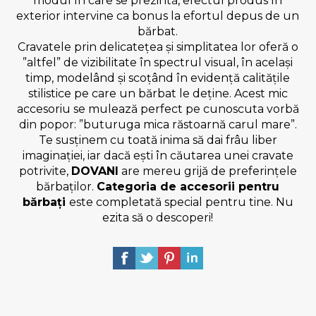
modul în care se prezintă, efectul produs în
exterior intervine ca bonus la efortul depus de un
bărbat.
Cravatele prin delicatețea și simplitatea lor oferă o
”altfel” de vizibilitate în spectrul visual, în același
timp, modelând și scoțând în evidență calitățile
stilistice pe care un bărbat le deține. Acest mic
accesoriu se mulează perfect pe cunoscuta vorbă
din popor: ”buturuga mica răstoarnă carul mare”.
Te susținem cu toată inima să dai frâu liber
imaginației, iar dacă ești în căutarea unei cravate
potrivite,
DOVANI
are mereu grijă de preferințele
bărbaților.
Categoria de accesorii pentru
bărbați
este completată special pentru tine. Nu
ezita să o descoperi!