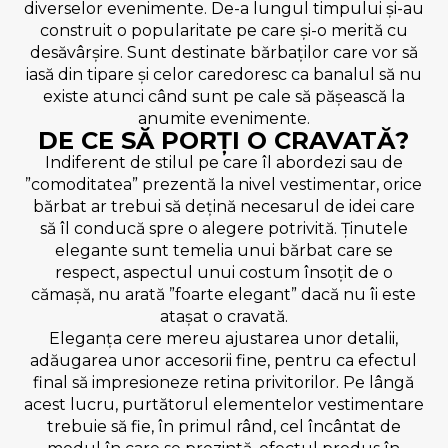
diverselor evenimente. De-a lungul timpului și-au
construit o popularitate pe care și-o merită cu
desăvârșire. Sunt destinate bărbaților care vor să
iasă din tipare și celor caredoresc ca banalul să nu
existe atunci când sunt pe cale să pășească la
anumite evenimente.
DE CE SĂ PORȚI O CRAVATĂ?
Indiferent de stilul pe care îl abordezi sau de
”comoditatea” prezentă la nivel vestimentar, orice
bărbat ar trebui să dețină necesarul de idei care
să îl conducă spre o alegere potrivită. Ținutele
elegante sunt temelia unui bărbat care se
respect, aspectul unui costum însoțit de o
cămașă, nu arată ”foarte elegant” dacă nu îi este
atașat o cravată.
Eleganța cere mereu ajustarea unor detalii,
adăugarea unor accesorii fine, pentru ca efectul
final să impresioneze retina privitorilor. Pe lângă
acest lucru, purtătorul elementelor vestimentare
trebuie să fie, în primul rând, cel încântat de