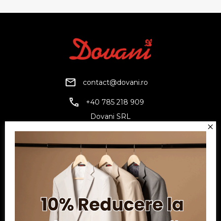
contact@dovani.ro
+40 785 218 909
Dovani SRL
CUI: RO6797845
Reg. Com.: J07/1134/1994
Facebook
Twitter
YouTube
Informatii