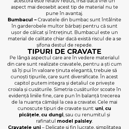
acestora este relativ redus, însă dacă vrei un
aspect mai deosebit acest tip de material nu te
pune în avantaj.
Bumbacul –
Cravatele din bumbac sunt întâlnite
în garderobele multor bărbați pentru că sunt
ușor de călcat și întreținut. Bumbacul este un
material de calitate chiar dacă există riscul de a se
șifona destul de repede.
TIPURI DE CRAVATE
Pe lângă aspectul care are în vedere materialul
din care sunt realizate cravatele, pentru a ști cum
să îți pui în valoare ținuta elegantă, trebuie să
cunoști tipurile, care sunt diversificate. În acest
capitol putem integra și detaliul ce privește
croiala și cusăturile. Simetria cusăturilor scoate în
evidență liniile fine, care pun în balanță trecerea
de la nuanța cămășii la cea a cravatei. Cele mai
cunoscute tipuri de cravate sunt:
uni
,
cu
picățele
,
cu dungi
, sau cu renumitul și
rafinatul
model paisley
.
Cravatele uni
– Delicate și fin lucrate, simplitatea