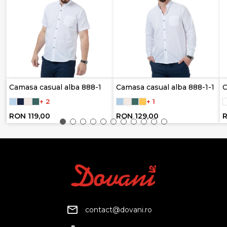
Camasa casual alba 888-1
Camasa casual alba 888-1-1
C
+ 2
+ 1
RON 119,00
RON 129,00
R
contact@dovani.ro