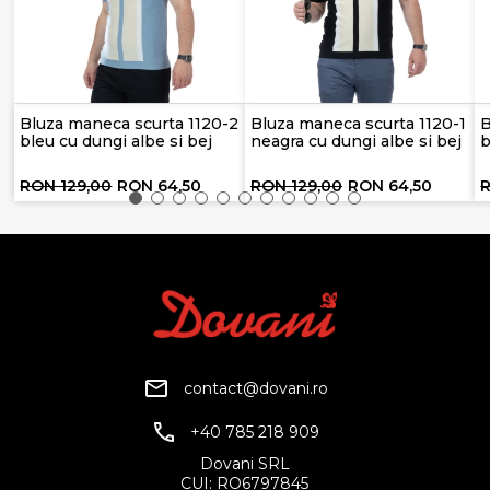
Bluza maneca scurta 1120-2
Bluza maneca scurta 1120-1
B
bleu cu dungi albe si bej
neagra cu dungi albe si bej
b
RON 129,00
RON 64,50
RON 129,00
RON 64,50
R
contact@dovani.ro
+40 785 218 909
Dovani SRL
CUI: RO6797845