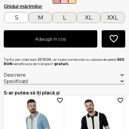
Ghidul mărimilor
S
M
L
XL
XXL
Adaugă în coș
Tariful per colet este
25 RON
, iar toate comenzile cu valoare de peste
500
RON
beneficiaza de transport
gratuit.
Descriere
Specificații
S-ar putea să îți placă și