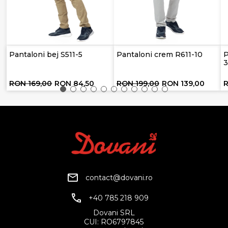
Pantaloni bej S511-5
Pantaloni crem R611-10
P
RON 169,00
RON 84,50
RON 199,00
RON 139,00
contact@dovani.ro
+40 785 218 909
Dovani SRL
CUI: RO6797845