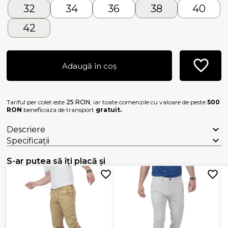
32
34
36
38
40
42
Adaugă în coș
Tariful per colet este
25 RON
, iar toate comenzile cu valoare de peste
500
RON
beneficiaza de transport
gratuit.
Descriere
Specificații
S-ar putea să îți placă și