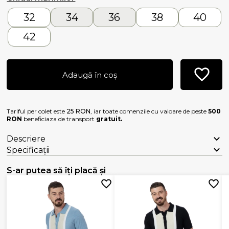
32
34
36
38
40
42
Adaugă în coș
Tariful per colet este
25 RON
, iar toate comenzile cu valoare de peste
500
RON
beneficiaza de transport
gratuit.
Descriere
Specificații
S-ar putea să îți placă și