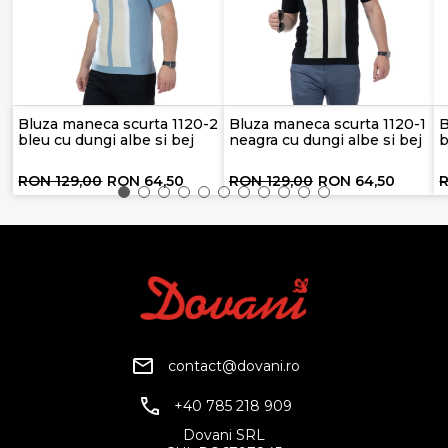
Bluza maneca scurta 1120-2
Bluza maneca scurta 1120-1
B
bleu cu dungi albe si bej
neagra cu dungi albe si bej
b
RON 129,00
RON 64,50
RON 129,00
RON 64,50
R
contact@dovani.ro
+40 785 218 909
Dovani SRL