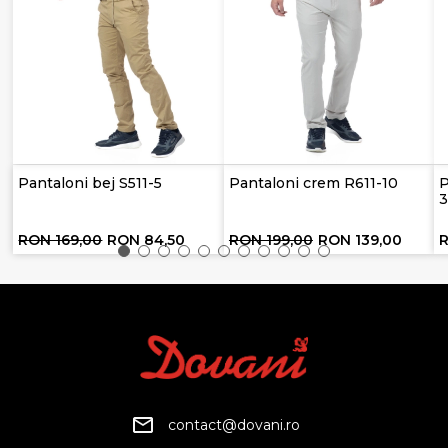
Pantaloni bej S511-5
Pantaloni crem R611-10
P
RON 169,00
RON 84,50
RON 199,00
RON 139,00
contact@dovani.ro