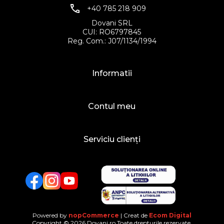
+40 785 218 909
Dovani SRL
CUI: RO6797845
Reg. Com.: J07/1134/1994
Informatii
Contul meu
Serviciu clienți
Facebook
Twitter
YouTube
Powered by
nopCommerce
| Creat de
Ecom Digital
Copyright © 2026 Dovani.ro.Toate drepturile rezervate.