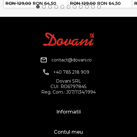
RON 129,00
RON 64,50
RON 129,00
RON 64,50
R
contact@dovani.ro
+40 785 218 909
Dovani SRL
CUI: RO6797845
Reg. Com.: J07/1134/1994
Informatii
Contul meu