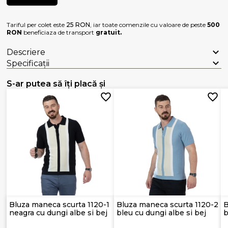
Tariful per colet este
25 RON
, iar toate comenzile cu valoare de peste
500
RON
beneficiaza de transport
gratuit.
Descriere
Specificații
S-ar putea să îți placă și
Bluza maneca scurta 1120-1
Bluza maneca scurta 1120-2
B
neagra cu dungi albe si bej
bleu cu dungi albe si bej
b