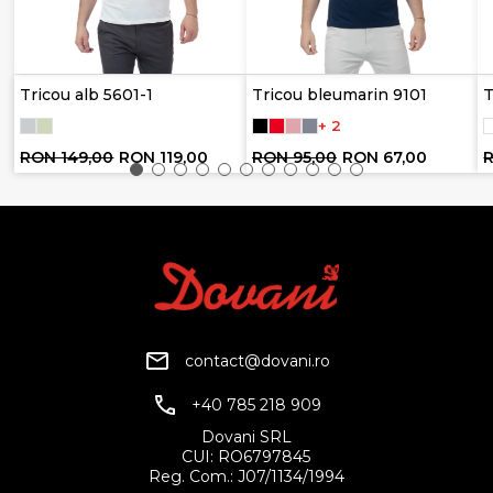
Tricou alb 5601-1
Tricou bleumarin 9101
T
+ 2
RON 149,00
RON 119,00
RON 95,00
RON 67,00
R
contact@dovani.ro
+40 785 218 909
Dovani SRL
CUI: RO6797845
Reg. Com.: J07/1134/1994