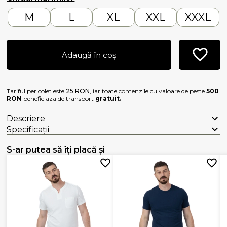
M
L
XL
XXL
XXXL
Adaugă în coș
Tariful per colet este
25 RON
, iar toate comenzile cu valoare de peste
500
RON
beneficiaza de transport
gratuit.
Descriere
Specificații
S-ar putea să îți placă și