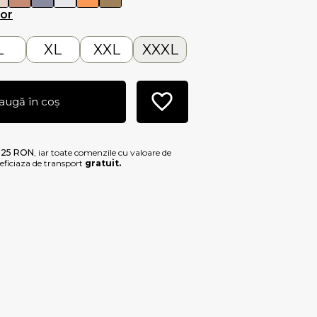
lor
L
XL
XXL
XXXL
augă în coș
e
25 RON
, iar toate comenzile cu valoare de
ficiaza de transport
gratuit.