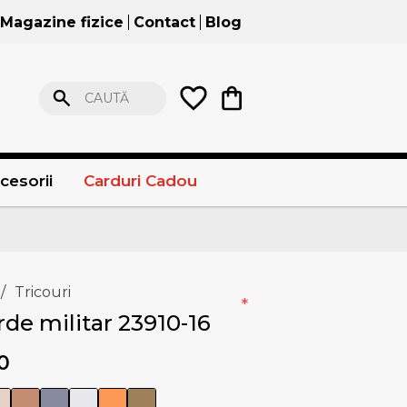
Magazine fizice
Contact
Blog
CAUTĂ
cesorii
Carduri Cadou
/
Tricouri
*
rde militar 23910-16
0