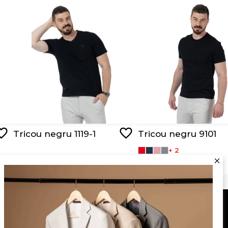
Tricou negru 1119-1
Tricou negru 9101
+ 2
RON 89,00
RON 44,50
RON 95,00
Serviciu clienți