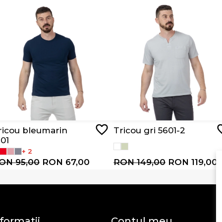
ricou bleumarin
Tricou gri 5601-2
101
+ 2
ON 95,00
RON 67,00
RON 149,00
RON 119,00
formatii
Contul meu