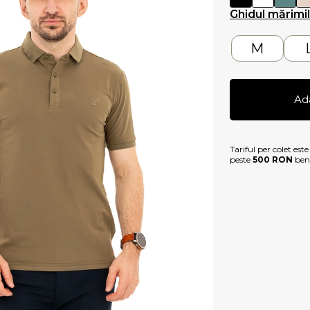
Ghidul mărimi
M
Ad
Tariful per colet est
peste
500 RON
bene