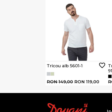
Tricou alb 5601-1
T
9
RON 149,00
RON 119,00
R
In