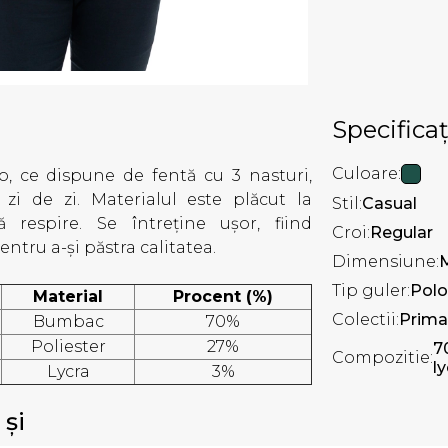
Specificaț
Culoare:
lo, ce dispune de fentă cu 3 nasturi,
 zi de zi. Materialul este plăcut la
Stil:
Casual
ă respire. Se întreține ușor, fiind
Croi:
Regular
tru a-și păstra calitatea.
Dimensiune:
Tip guler:
Polo
Material
Procent (%)
Colectii:
Prima
Bumbac
70%
Poliester
27%
7
Compozitie:
ly
Lycra
3%
 și