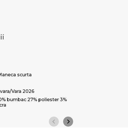
ii
Maneca scurta
vara/Vara 2026
0% bumbac 27% poliester 3%
cra