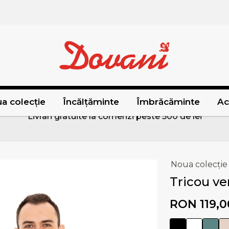
a colecție
Încălțăminte
Îmbrăcăminte
Ac
Livrari gratuite la comenzi peste 500 de lei
Noua colecție
Tricou ve
RON 119,0