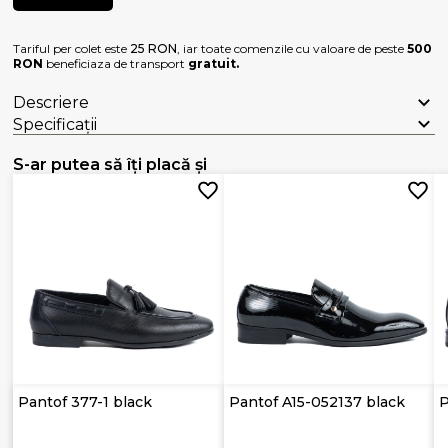
Tariful per colet este
25 RON
, iar toate comenzile cu valoare de peste
500
RON
beneficiaza de transport
gratuit.
Descriere
Specificații
S-ar putea să îți placă și
Pantof 377-1 black
Pantof A15-052137 black
P