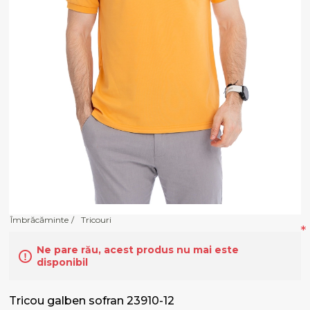
Îmbrăcăminte
/
Tricouri
*
Ne pare rău, acest produs nu mai este
disponibil
Tricou galben sofran 23910-12