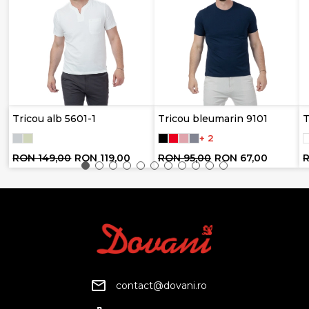
Tricou alb 5601-1
Tricou bleumarin 9101
T
+ 2
RON 149,00
RON 119,00
RON 95,00
RON 67,00
R
contact@dovani.ro