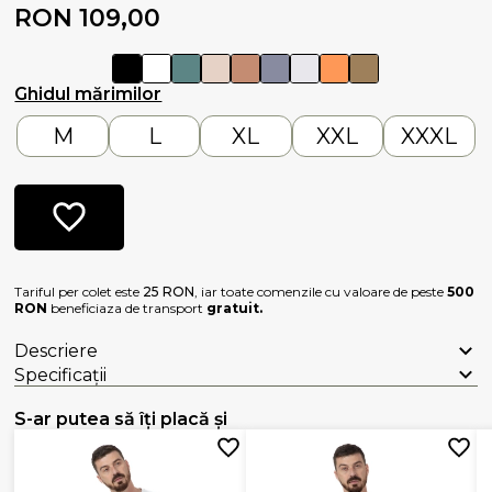
RON 109,00
Ghidul mărimilor
M
L
XL
XXL
XXXL
Tariful per colet este
25 RON
, iar toate comenzile cu valoare de peste
500
RON
beneficiaza de transport
gratuit.
Descriere
Specificații
S-ar putea să îți placă și