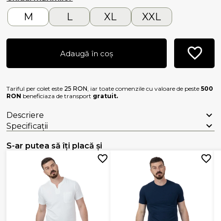
M
L
XL
XXL
Adaugă în coș
Tariful per colet este
25 RON
, iar toate comenzile cu valoare de peste
500
RON
beneficiaza de transport
gratuit.
Descriere
Specificații
S-ar putea să îți placă și