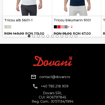
Tricou alb 5601-1
Tricou bleumarin 9101
T
+ 2
RON 149,00
RON 119,00
RON 95,00
RON 67,00
R
contact@dovani.ro
+40 785 218 909
Dovani SRL
CUI: RO6797845
Reg. Com.: J07/1134/1994