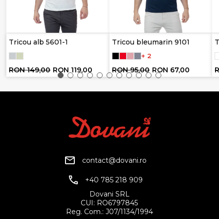
Tricou alb 5601-1
Tricou bleumarin 9101
T
+ 2
RON 149,00
RON 119,00
RON 95,00
RON 67,00
R
contact@dovani.ro
+40 785 218 909
Dovani SRL
CUI: RO6797845
Reg. Com.: J07/1134/1994