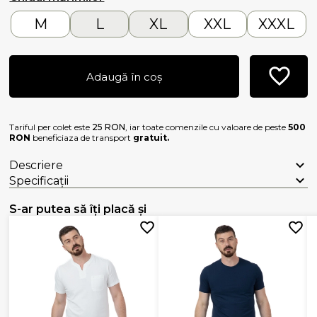
M
L
XL
XXL
XXXL
Adaugă în coș
Tariful per colet este
25 RON
, iar toate comenzile cu valoare de peste
500
RON
beneficiaza de transport
gratuit.
Descriere
Specificații
S-ar putea să îți placă și