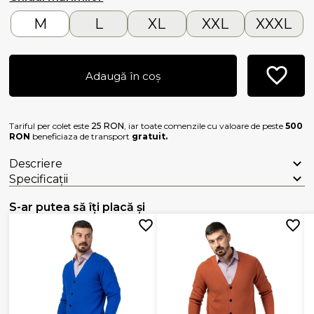
M
L
XL
XXL
XXXL
Adaugă în coș
Tariful per colet este
25 RON
, iar toate comenzile cu valoare de peste
500
RON
beneficiaza de transport
gratuit.
Descriere
Specificații
S-ar putea să îți placă și