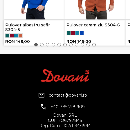
Pulover albastru safir
Pulover caramiziu S304-6
P
S304-5
RON 149,00
RON 149,00
R
contact@dovani.ro
+40 785 218 909
Dovani SRL
CUI: RO6797845
Reg. Com.: J07/1134/1994