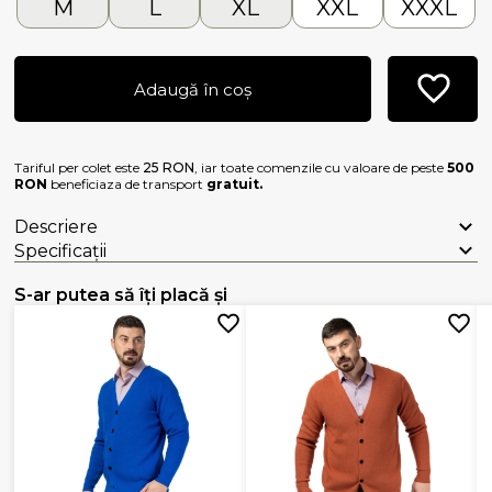
M
L
XL
XXL
XXXL
Adaugă în coș
Tariful per colet este
25 RON
, iar toate comenzile cu valoare de peste
500
RON
beneficiaza de transport
gratuit.
Descriere
Specificații
S-ar putea să îți placă și