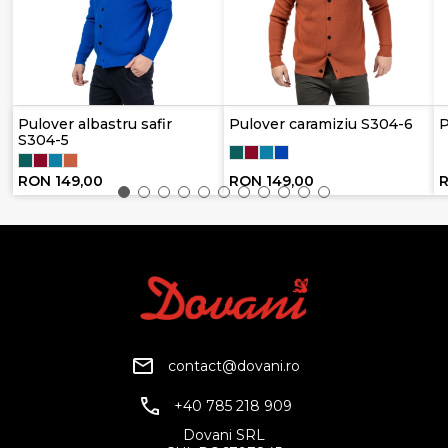
Pulover albastru safir
Pulover caramiziu S304-6
P
S304-5
RON 149,00
RON 149,00
R
contact@dovani.ro
+40 785 218 909
Dovani SRL