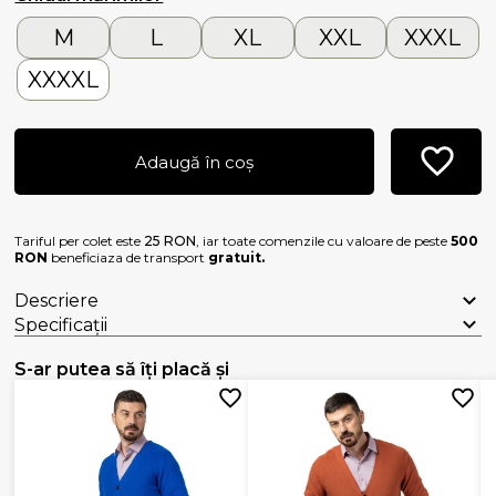
M
L
XL
XXL
XXXL
XXXXL
Adaugă în coș
Tariful per colet este
25 RON
, iar toate comenzile cu valoare de peste
500
RON
beneficiaza de transport
gratuit.
Descriere
Specificații
S-ar putea să îți placă și