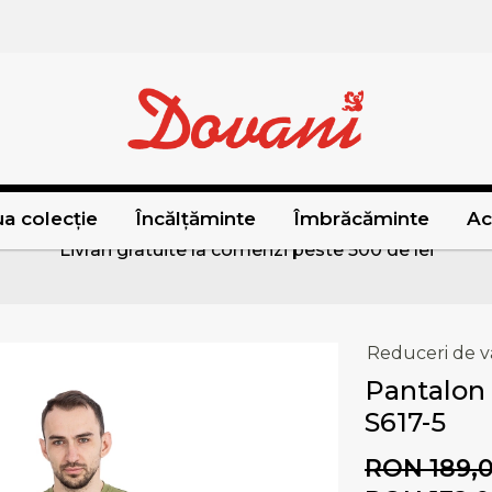
a colecție
Încălțăminte
Îmbrăcăminte
Ac
Livrari gratuite la comenzi peste 500 de lei
Reduceri de v
Pantalon
S617-5
RON 189,