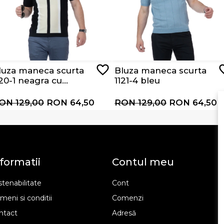
luza maneca scurta
Bluza maneca scurta
120-1 neagra cu
1121-4 bleu
ungi albe si bej
ON 129,00
RON 64,50
RON 129,00
RON 64,50
formatii
Contul meu
tenabilitate
Cont
meni si conditii
Comenzi
ntact
Adresă