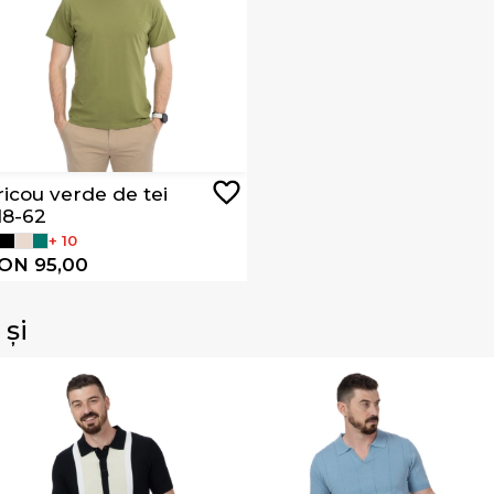
ricou verde de tei
118-62
+ 10
ON 95,00
 și