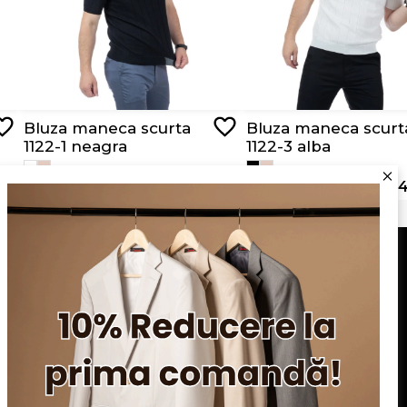
Bluza maneca scurta
Bluza maneca scurt
1122-1 neagra
1122-3 alba
RON 129,00
RON 64,50
RON 129,00
RON 64
Serviciu clienți
Blog
Apariții în presă
Politica de confidentialitate