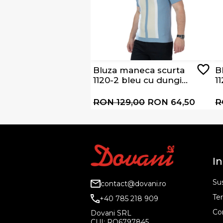
Bluza maneca scurta
B
1120-2 bleu cu dungi
1
albe si bej
d
RON 129,00
RON 64,50
R
In
Sus
contact@dovani.ro
Ter
+40 785 218 909
Co
Dovani SRL
CUI: RO6797845