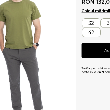
RON 132,
Ghidul mărimi
32
3
42
Ad
Tariful per colet est
peste
500 RON
bene