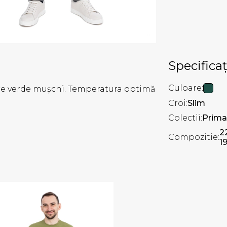
Specificaț
Culoare:
re verde mușchi. Temperatura optimă
Croi:
Slim
Colectii:
Prima
2
Compozitie:
1