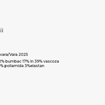
ii
vara/Vara 2025
2% bumbac 17% in 39% vascoza
9% poliamida 3%elastan