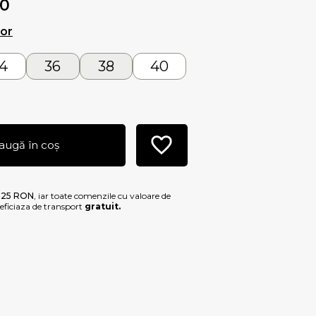
00
lor
4
36
38
40
augă în coș
e
25 RON
, iar toate comenzile cu valoare de
ficiaza de transport
gratuit.