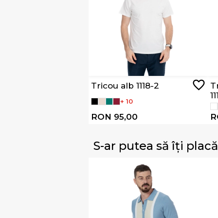
Tricou alb 1118-2
T
1
+ 10
RON 95,00
R
S-ar putea să îți placă