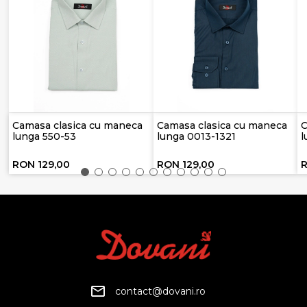
Camasa clasica cu maneca
Camasa clasica cu maneca
C
lunga 550-53
lunga 0013-1321
l
RON 129,00
RON 129,00
R
contact@dovani.ro