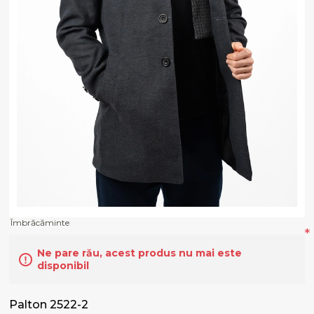
Îmbrăcăminte
*
Ne pare rău, acest produs nu mai este
disponibil
Palton 2522-2