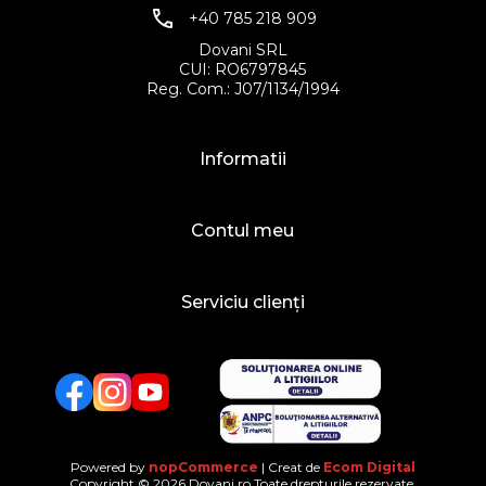
+40 785 218 909
Dovani SRL
CUI: RO6797845
Reg. Com.: J07/1134/1994
Informatii
Contul meu
Serviciu clienți
Facebook
Twitter
YouTube
Powered by
nopCommerce
| Creat de
Ecom Digital
Copyright © 2026 Dovani.ro.Toate drepturile rezervate.