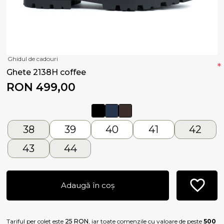
Ghidul de cadouri
*
Ghete 2138H coffee
RON 499,00
38
39
40
41
42
43
44
Adaugă în coș
Tariful per colet este
25 RON
, iar toate comenzile cu valoare de peste
500