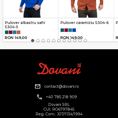
Pulover albastru safir
Pulover caramiziu S304-6
P
S304-5
RON 149,00
RON 149,00
R
contact@dovani.ro
+40 785 218 909
Dovani SRL
CUI: RO6797845
Reg. Com.: J07/1134/1994