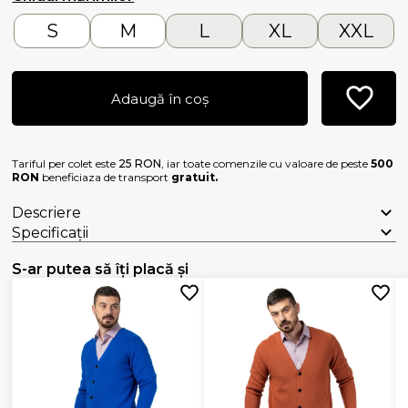
S
M
L
XL
XXL
Adaugă în coș
Tariful per colet este
25 RON
, iar toate comenzile cu valoare de peste
500
RON
beneficiaza de transport
gratuit.
Descriere
Specificații
S-ar putea să îți placă și