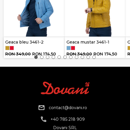
Geaca bleu 3461-2
Geaca mustar 3461-1
G
RON 349,00
RON 174,50
RON 349,00
RON 174,50
contact@dovani.ro
+40 785 218 909
Dovani SRL