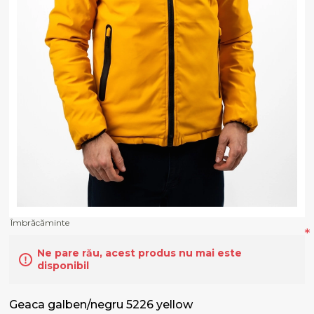
Îmbrăcăminte
*
Ne pare rău, acest produs nu mai este
disponibil
Geaca galben/negru 5226 yellow