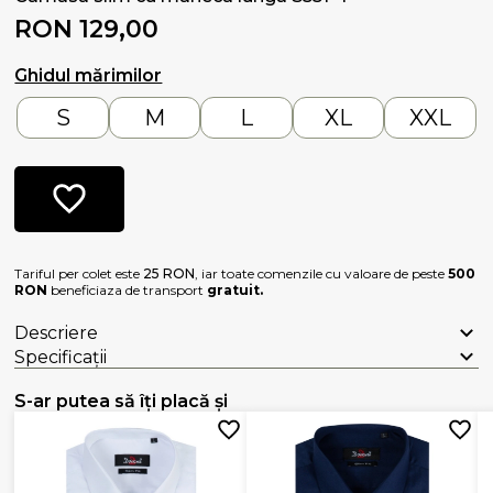
RON 129,00
Ghidul mărimilor
S
M
L
XL
XXL
Tariful per colet este
25 RON
, iar toate comenzile cu valoare de peste
500
RON
beneficiaza de transport
gratuit.
Descriere
Specificații
S-ar putea să îți placă și