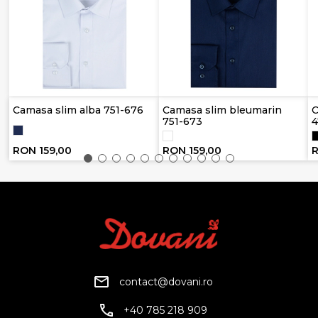
Camasa slim alba 751-676
Camasa slim bleumarin
C
751-673
4
RON 159,00
RON 159,00
R
contact@dovani.ro
+40 785 218 909