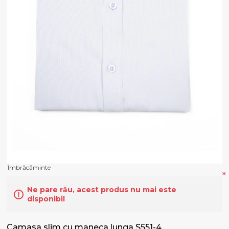
Îmbrăcăminte
*
Ne pare rău, acest produs nu mai este
disponibil
Camasa slim cu maneca lunga S551-4