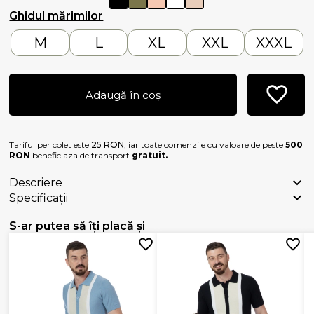
Ghidul mărimilor
M
L
XL
XXL
XXXL
Adaugă în coș
Tariful per colet este
25 RON
, iar toate comenzile cu valoare de peste
500
RON
beneficiaza de transport
gratuit.
Descriere
Specificații
S-ar putea să îți placă și