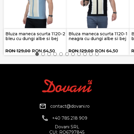
Bluza maneca scurta 1120-2
Bluza maneca scurta 1120-1
B
bleu cu dungi albe si bej
neagra cu dungi albe si bej
b
RON 129,00
RON 64,50
RON 129,00
RON 64,50
R
contact@dovani.ro
+40 785 218 909
Dovani SRL
CUI: RO6797845