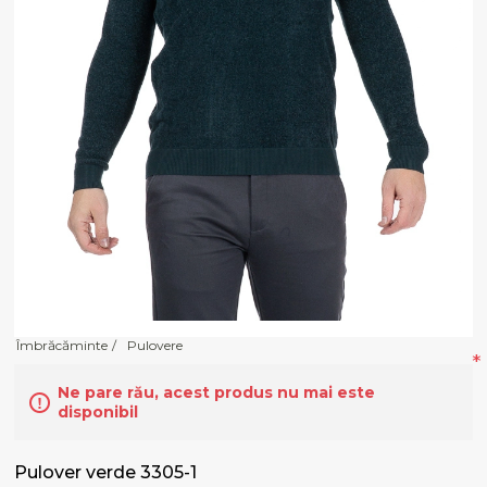
Îmbrăcăminte
/
Pulovere
*
Ne pare rău, acest produs nu mai este
disponibil
Pulover verde 3305-1