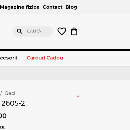
Magazine fizice
Contact
Blog
CAUTĂ
cesorii
Carduri Cadou
/
Geci
*
 2605-2
00
lor