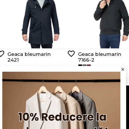
Geaca bleumarin
Geaca bleumarin
2421
7166-2
RON 449,00
RON 279,00
Serviciu clienți
Blog
Apariții în presă