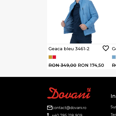
Geaca bleu 3461-2
G
RON 349,00
RON 174,50
R
In
Sus
contact@dovani.ro
Ter
+40 785 218 909