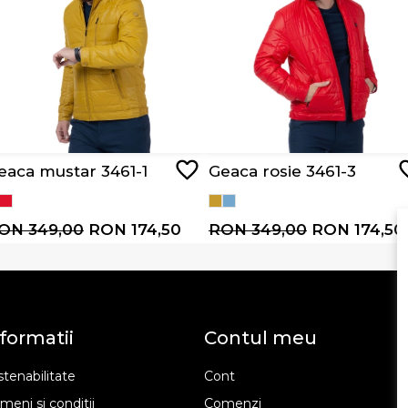
eaca mustar 3461-1
Geaca rosie 3461-3
ON 349,00
RON 174,50
RON 349,00
RON 174,50
formatii
Contul meu
tenabilitate
Cont
meni si conditii
Comenzi