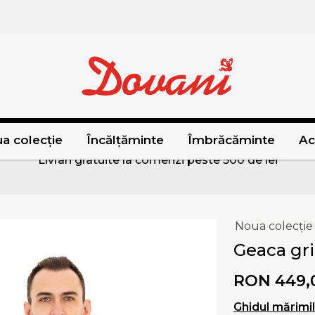
a colecție
Încălțăminte
Îmbrăcăminte
Ac
Livrari gratuite la comenzi peste 500 de lei
Noua colecție
Geaca gri
RON 449,
Ghidul mărimi