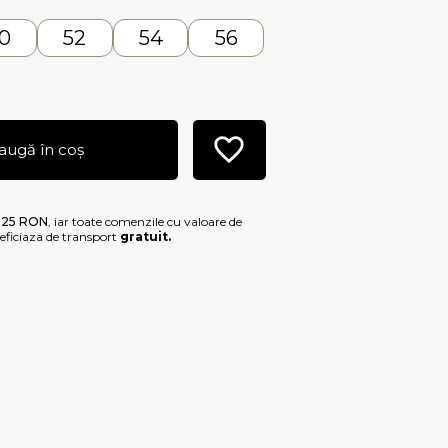
0
52
54
56
augă în coș
e
25 RON
, iar toate comenzile cu valoare de
ficiaza de transport
gratuit.