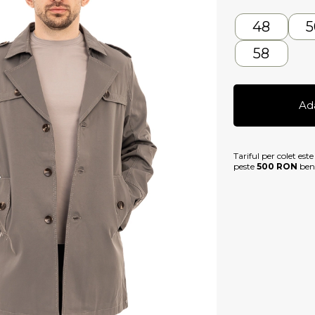
48
5
58
Ad
Tariful per colet est
peste
500 RON
bene