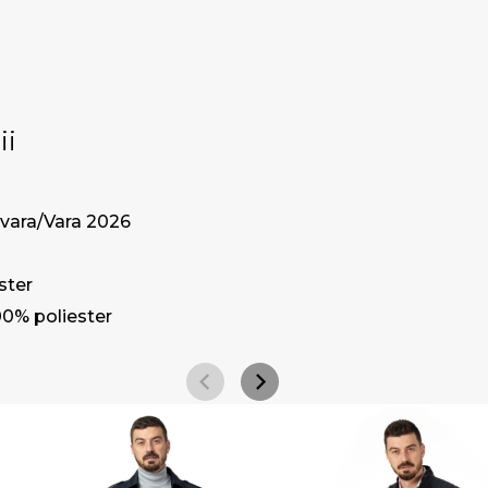
ii
vara/Vara 2026
ster
00% poliester