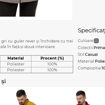
Specificaț
Culoare:
gri cu guler rever și închidere cu trei
le în față și două interioare.
Colectii:
Prima
Stil:
Casual
Material
Procent (%)
Material:
Polie
Poliester
100%
Compozitie:
1
Poliester
100%
 și