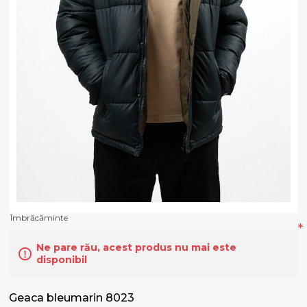
Îmbrăcăminte
*
Ne pare rău, acest produs nu mai este
disponibil
Geaca bleumarin 8023