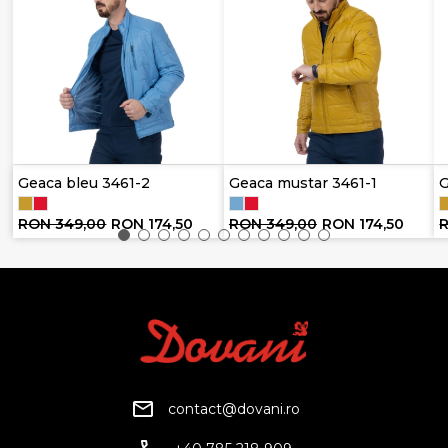
Geaca bleu 3461-2
Geaca mustar 3461-1
G
RON 349,00
RON 174,50
RON 349,00
RON 174,50
contact@dovani.ro