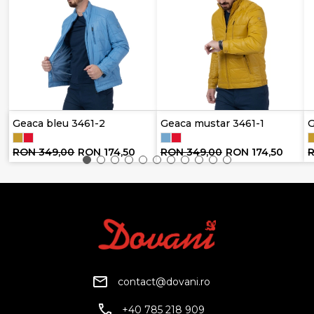
Geaca bleu 3461-2
Geaca mustar 3461-1
G
RON 349,00
RON 174,50
RON 349,00
RON 174,50
contact@dovani.ro
+40 785 218 909