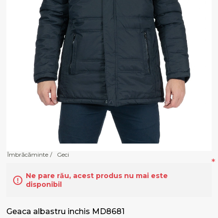
Îmbrăcăminte
/
Geci
*
Ne pare rău, acest produs nu mai este
disponibil
Geaca albastru inchis MD8681