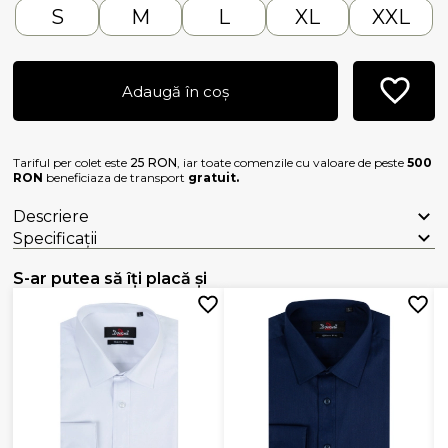
S
M
L
XL
XXL
Adaugă în coș
Tariful per colet este
25 RON
, iar toate comenzile cu valoare de peste
500
RON
beneficiaza de transport
gratuit.
Descriere
Specificații
S-ar putea să îți placă și