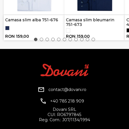
Camasa slim alba 751-676
Camasa slim bleumarin
C
751-673
4
RON 159,00
RON 159,00
R
contact@dovani.ro
+40 785 218 909
Dovani SRL
CUI: RO6797845
Reg. Com.: J07/1134/1994