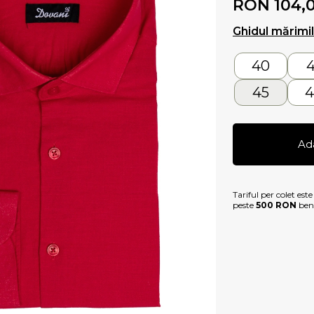
RON 104,
Ghidul mărimi
40
4
45
4
Ad
Tariful per colet est
peste
500 RON
bene