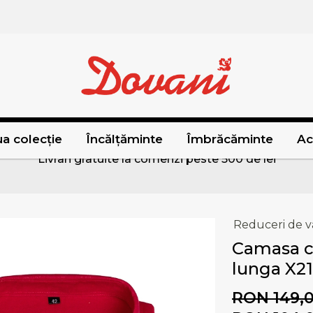
a colecție
Încălțăminte
Îmbrăcăminte
Ac
Livrari gratuite la comenzi peste 500 de lei
Reduceri de v
Camasa c
lunga X21
RON 149,