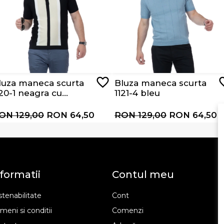
luza maneca scurta
Bluza maneca scurta
120-1 neagra cu
1121-4 bleu
ungi albe si bej
ON 129,00
RON 64,50
RON 129,00
RON 64,50
formatii
Contul meu
tenabilitate
Cont
meni si conditii
Comenzi