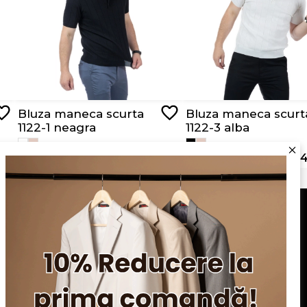
Bluza maneca scurta
Bluza maneca scurt
1122-1 neagra
1122-3 alba
RON 129,00
RON 64,50
RON 129,00
RON 64
Serviciu clienți
Blog
Apariții în presă