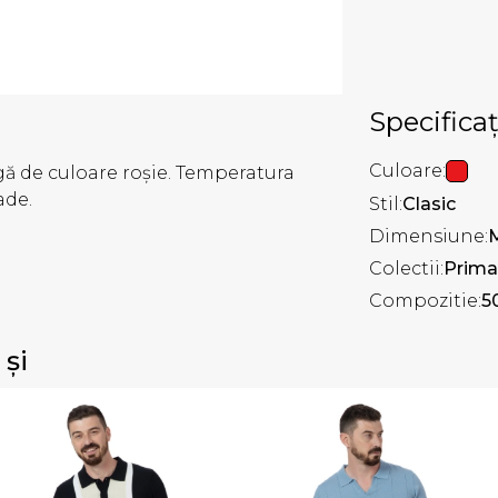
Specificaț
Culoare:
 de culoare roșie. Temperatura
ade.
Stil:
Clasic
Dimensiune:
Colectii:
Prima
Compozitie:
5
 și