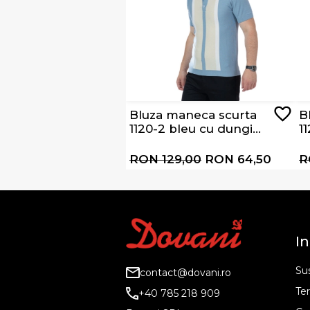
Bluza maneca scurta
B
1120-2 bleu cu dungi
1
albe si bej
d
RON 129,00
RON 64,50
R
In
Sus
contact@dovani.ro
Ter
+40 785 218 909