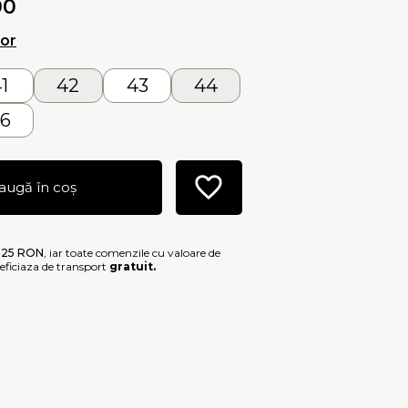
00
lor
1
42
43
44
6
augă în coș
e
25 RON
, iar toate comenzile cu valoare de
ficiaza de transport
gratuit.