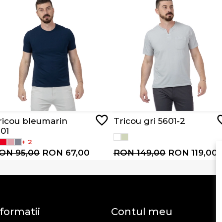
ricou bleumarin
Tricou gri 5601-2
101
+ 2
ON 95,00
RON 67,00
RON 149,00
RON 119,00
formatii
Contul meu