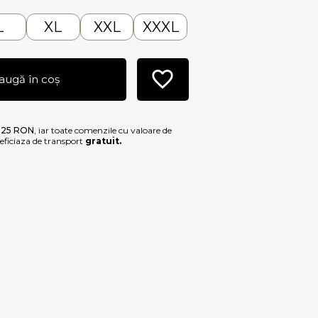
L
XL
XXL
XXXL
augă în coș
e
25 RON
, iar toate comenzile cu valoare de
ficiaza de transport
gratuit.