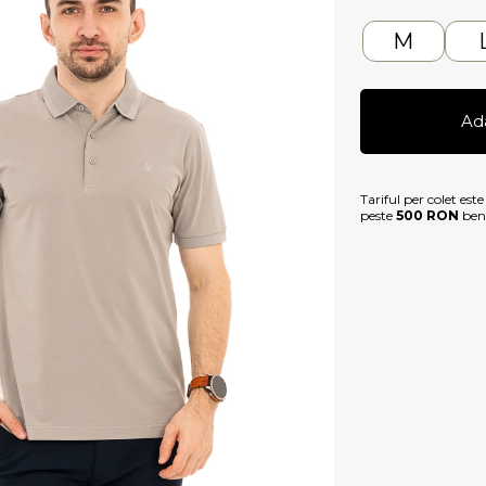
M
Ad
Tariful per colet est
peste
500 RON
bene