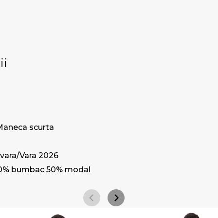
ii
Maneca scurta
vara/Vara 2026
0% bumbac 50% modal