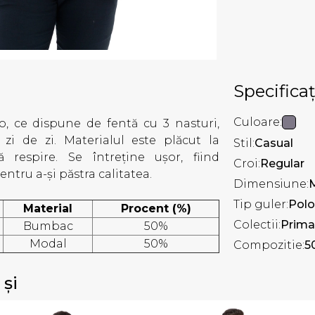
Specificaț
Culoare:
lo, ce dispune de fentă cu 3 nasturi,
 zi de zi. Materialul este plăcut la
Stil:
Casual
ă respire. Se întreține ușor, fiind
Croi:
Regular
tru a-și păstra calitatea.
Dimensiune:
Tip guler:
Polo
Material
Procent (%)
Colectii:
Prima
Bumbac
50%
Modal
50%
Compozitie:
5
 și