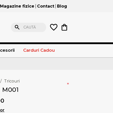
Magazine fizice
Contact
Blog
CAUTĂ
cesorii
Carduri Cadou
/
Tricouri
*
i M001
00
lor