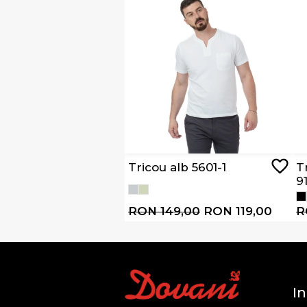
Tricou alb 5601-1
T
9
RON 149,00
RON 119,00
R
In