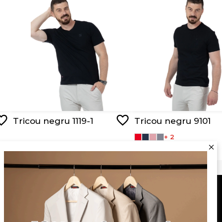
Tricou negru 1119-1
Tricou negru 9101
+ 2
RON 89,00
RON 44,50
RON 95,00
Serviciu clienți