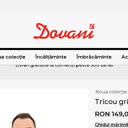
a colecție
Încălțăminte
Îmbrăcăminte
Ac
Livrari gratuite la comenzi peste 500 de lei
Noua colecție
Tricou gr
RON 149,
Ghidul mărimi