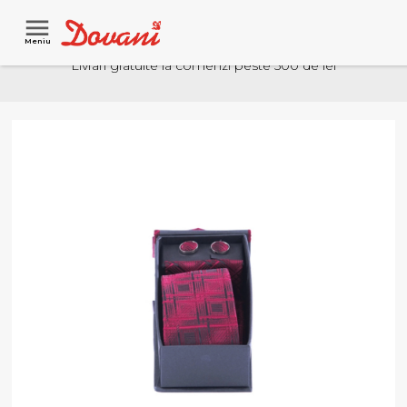
Meniu
Livrari gratuite la comenzi peste 500 de lei