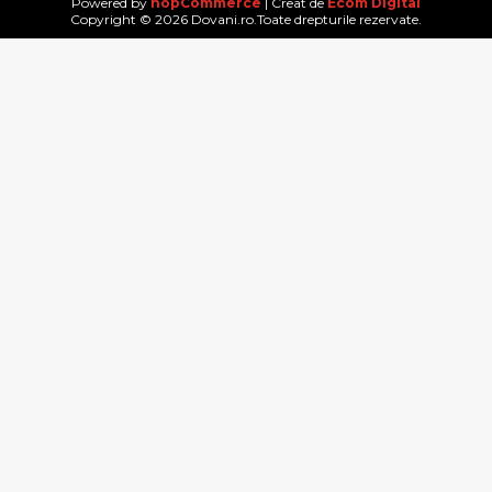
Powered by
nopCommerce
| Creat de
Ecom Digital
Copyright © 2026 Dovani.ro.Toate drepturile rezervate.