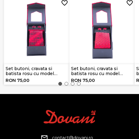
Set butoni, cravata si
Set butoni, cravata si
S
batista rosu cu model
batista rosu cu model
b
bleumarin
negru
RON 75,00
RON 75,00
R
contact@dovani.ro