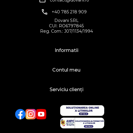
contact@dovani.ro
+40 785 218 909
Dovani SRL
CUI: RO6797845
Reg. Com.: J07/1134/1994
Informatii
Contul meu
Serviciu clienți
Facebook
Twitter
YouTube