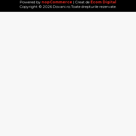
Powered by
nopCommerce
| Creat de
Ecom Digital
Copyright © 2026 Dovani.ro.Toate drepturile rezervate.