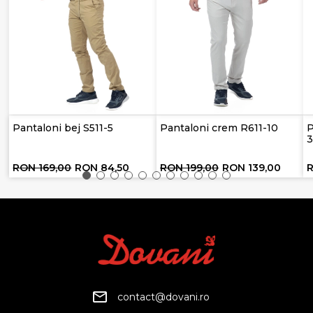
Pantaloni bej S511-5
Pantaloni crem R611-10
P
RON 169,00
RON 84,50
RON 199,00
RON 139,00
contact@dovani.ro