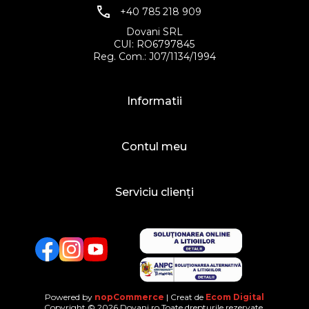
+40 785 218 909
Dovani SRL
CUI: RO6797845
Reg. Com.: J07/1134/1994
Informatii
Contul meu
Serviciu clienți
Facebook
Twitter
YouTube
Powered by
nopCommerce
| Creat de
Ecom Digital
Copyright © 2026 Dovani.ro.Toate drepturile rezervate.