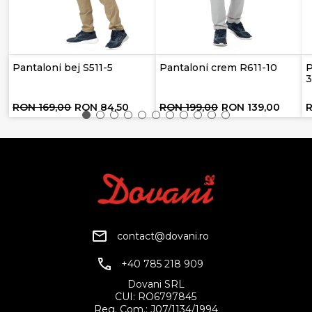
Pantaloni bej S511-5
Pantaloni crem R611-10
P
RON 169,00
RON 84,50
RON 199,00
RON 139,00
contact@dovani.ro
+40 785 218 909
Dovani SRL
CUI: RO6797845
Reg. Com.: J07/1134/1994