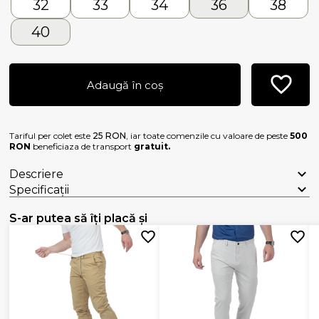
32
33
34
36
38
40
Adaugă în coș
Tariful per colet este
25 RON
, iar toate comenzile cu valoare de peste
500
RON
beneficiaza de transport
gratuit.
Descriere
Specificații
S-ar putea să îți placă și