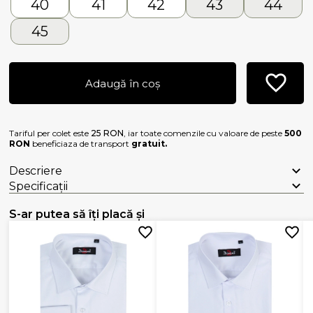
40
41
42
43
44
45
Adaugă în coș
Tariful per colet este
25 RON
, iar toate comenzile cu valoare de peste
500
RON
beneficiaza de transport
gratuit.
Descriere
Specificații
S-ar putea să îți placă și