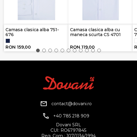
Camasa clasica alba 751-
Camasa clasica alba cu
C
676
maneca scurta CS 4701
7
RON 159,00
RON 119,00
R
contact@dovani.ro
+40 785 218 909
Dovani SRL
CUI: RO6797845
Reg. Com.: J07/1134/1994