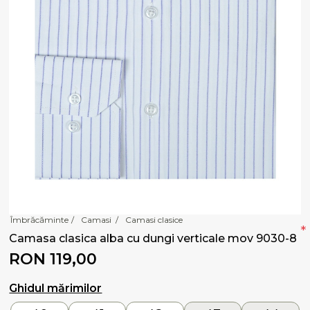
Îmbrăcăminte
/
Camasi
/
Camasi clasice
*
Camasa clasica alba cu dungi verticale mov 9030-8
RON 119,00
Ghidul mărimilor