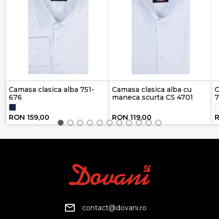
Camasa clasica alba 751-
Camasa clasica alba cu
C
676
maneca scurta CS 4701
7
RON 159,00
RON 119,00
R
contact@dovani.ro