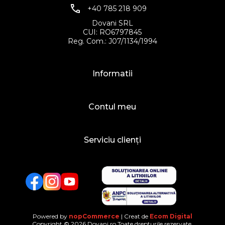
+40 785 218 909
Dovani SRL
CUI: RO6797845
Reg. Com.: J07/1134/1994
Informatii
Contul meu
Serviciu clienți
Facebook
Twitter
YouTube
Powered by
nopCommerce
| Creat de
Ecom Digital
Copyright © 2026 Dovani.ro.Toate drepturile rezervate.