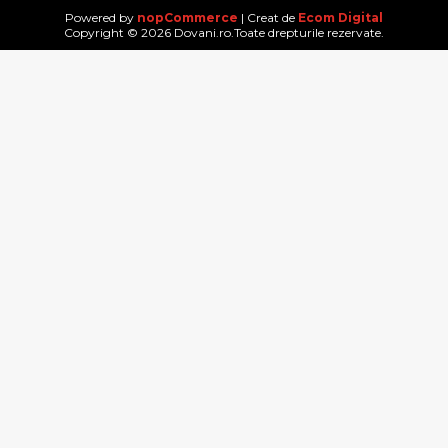
Powered by
nopCommerce
| Creat de
Ecom Digital
Copyright © 2026 Dovani.ro.Toate drepturile rezervate.