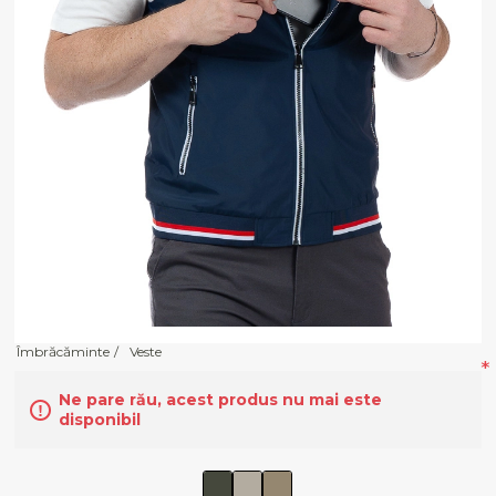
Îmbrăcăminte
/
Veste
*
Ne pare rău, acest produs nu mai este
disponibil