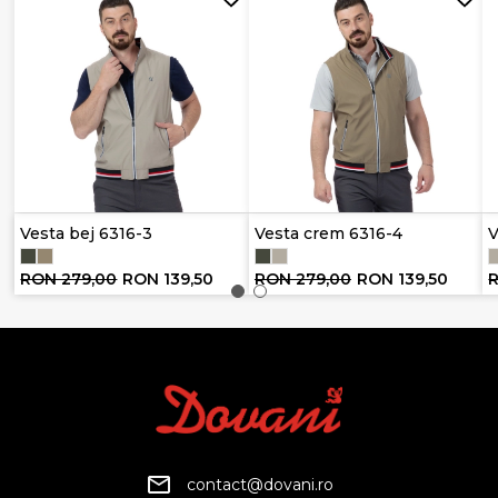
Vesta bej 6316-3
Vesta crem 6316-4
V
RON 279,00
RON 139,50
RON 279,00
RON 139,50
contact@dovani.ro