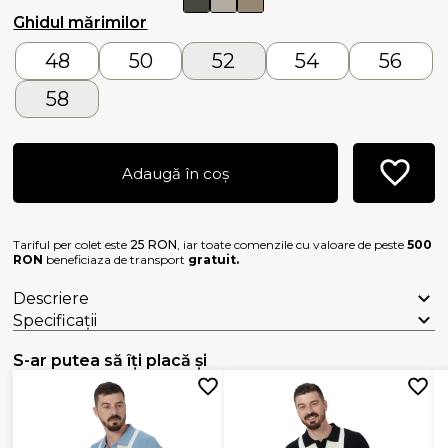
Ghidul mărimilor
48
50
52
54
56
58
Adaugă în coș
Tariful per colet este
25 RON
, iar toate comenzile cu valoare de peste
500
RON
beneficiaza de transport
gratuit.
Descriere
Specificații
S-ar putea să îți placă și