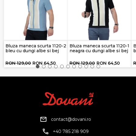
Bluza maneca scurta 1120-2
Bluza maneca scurta 1120-1
B
bleu cu dungi albe si bej
neagra cu dungi albe si bej
b
RON 129,00
RON 64,50
RON 129,00
RON 64,50
R
contact@dovani.ro
+40 785 218 909