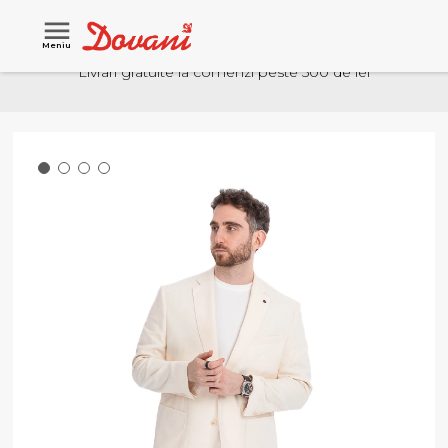
Meniu
Livrari gratuite la comenzi peste 500 de lei