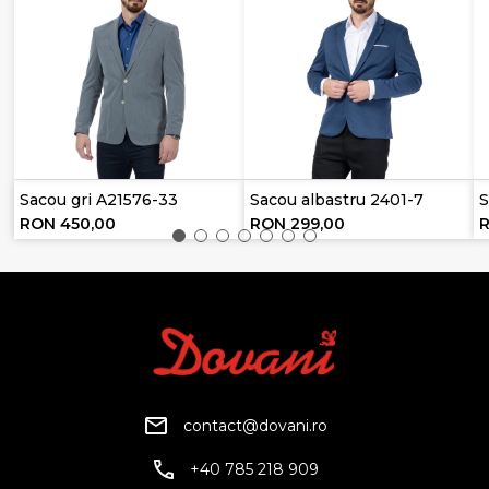
Sacou gri A21576-33
Sacou albastru 2401-7
S
RON 450,00
RON 299,00
contact@dovani.ro
+40 785 218 909