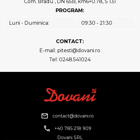
Com. Bradu , DN 65B, km6+0.78, S 131
PROGRAM:
Luni - Duminica:
09:30 - 21:30
CONTACT:
E-mail:
pitesti@dovani.ro
Tel: 0248.541024
contact@dovani.ro
+40 785 218 909
Dovani SRL