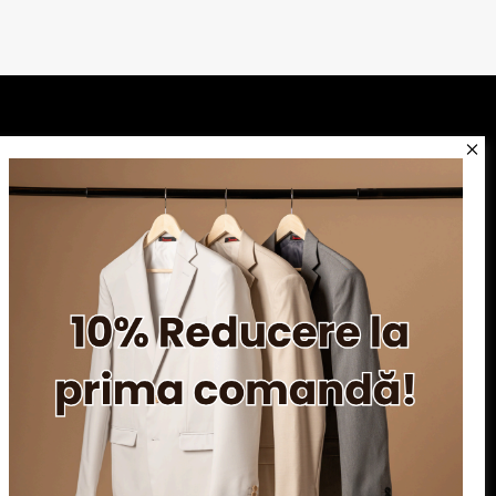
Serviciu clienți
Blog
Apariții în presă
Politica de confidentialitate
Politica de utilizare cookie-uri
ANPC
SOL
 © 2026 Dovani.ro.Toate drepturile rezervate.