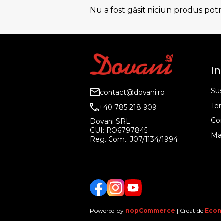
Nu a fost găsit niciun produs potri
In
Sus
contact@dovani.ro
Ter
+40 785 218 909
Co
Dovani SRL
CUI: RO6797845
Ma
Reg. Com.: J07/1134/1994
Facebook
Twitter
YouTube
Powered by
nopCommerce
| Creat de
Ecom