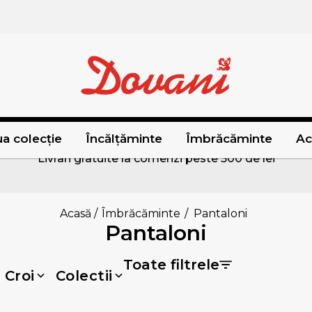
a colecție
Încălțăminte
Îmbrăcăminte
Ac
Livrari gratuite la comenzi peste 500 de lei
Acasă
/
Îmbrăcăminte
/
Pantaloni
Pantaloni
Toate filtrele
Croi
Colectii