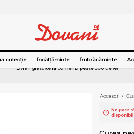
a colecție
Încălțăminte
Îmbrăcăminte
Ac
Livrari gratuite la comenzi peste 500 de lei
Accesorii
/
Cu
Ne pare r
disponibil
Curea nea