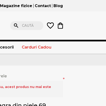
Magazine fizice
Contact
Blog
CAUTĂ
cesorii
Carduri Cadou
rele
*
ău, acest produs nu mai este
gra din piele 69