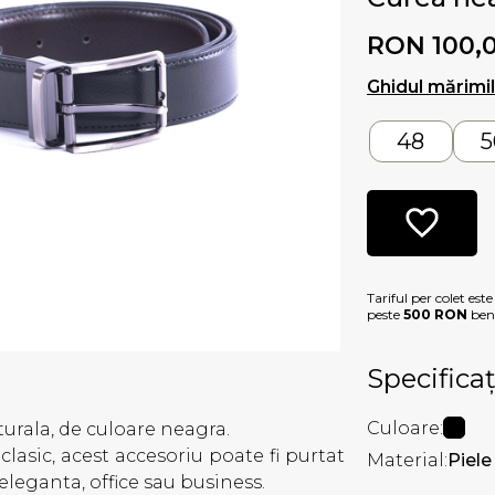
RON 100,
Ghidul mărimi
48
5
Tariful per colet est
peste
500 RON
bene
Specificaț
Culoare:
urala, de culoare neagra.
lasic, acest accesoriu poate fi purtat
Material:
Piele
eleganta, office sau business.