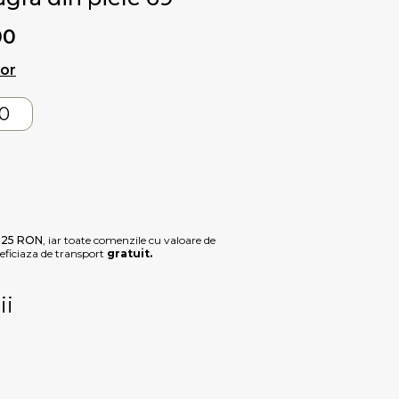
00
lor
0
e
25 RON
, iar toate comenzile cu valoare de
ficiaza de transport
gratuit.
ii