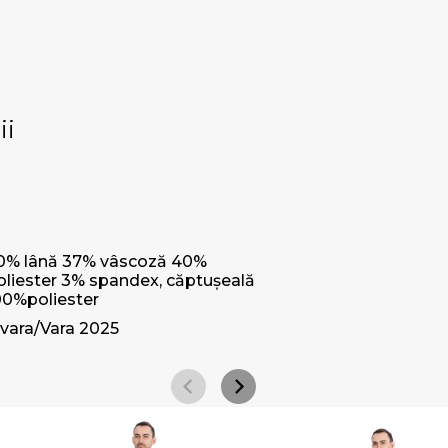
ii
0% lână 37% vâscoză 40%
oliester 3% spandex, căptușeală
00%poliester
vara/Vara 2025