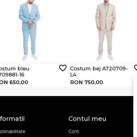
ostum bleu
Costum bej A720709-
709881-16
L4
ON 650,00
RON 750,00
formatii
Contul meu
tenabilitate
Cont