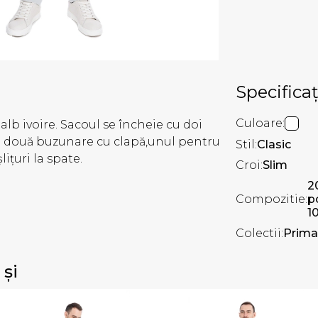
Specificaț
Culoare:
alb ivoire. Sacoul se încheie cu doi
Are două buzunare cu clapă,unul pentru
Stil:
Clasic
lițuri la spate.
Croi:
Slim
2
Compozitie:
p
1
Colectii:
Prima
 și