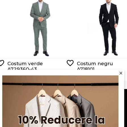
Costum verde
Costum negru
A729360-43
A718101
RON 650,00
RON 750,00
Serviciu clienți
Blog