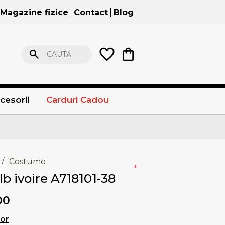
Magazine fizice
Contact
Blog
CAUTĂ
cesorii
Carduri Cadou
/
Costume
*
b ivoire A718101-38
00
lor