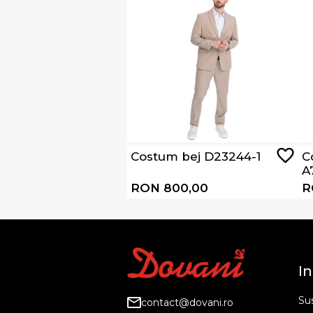
Costum bej D23244-1
C
A
RON 800,00
R
In
Sus
contact@dovani.ro