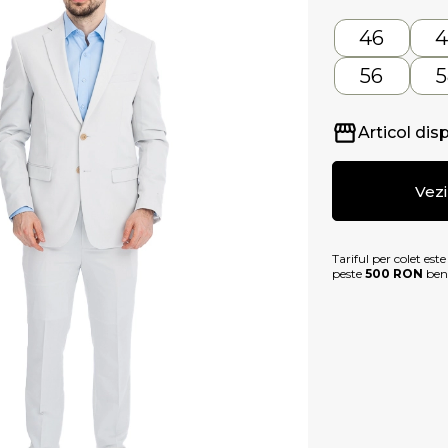
46
4
56
5
Articol dis
Vez
Tariful per colet est
peste
500 RON
bene