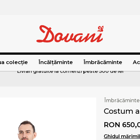
a colecție
Încălțăminte
Îmbrăcăminte
Ac
Livrari gratuite la comenzi peste 500 de lei
Îmbrăcăminte
Costum al
RON 650,
Ghidul mărimi