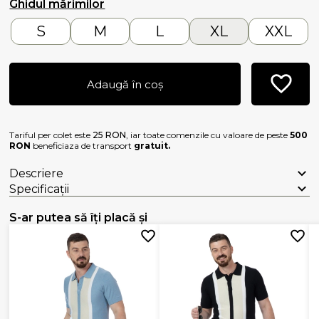
Ghidul mărimilor
S
M
L
XL
XXL
Adaugă în coș
Tariful per colet este
25 RON
, iar toate comenzile cu valoare de peste
500
RON
beneficiaza de transport
gratuit.
Descriere
Specificații
S-ar putea să îți placă și