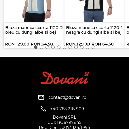
Bluza maneca scurta 1120-2
Bluza maneca scurta 1120-1
B
bleu cu dungi albe si bej
neagra cu dungi albe si bej
b
RON 129,00
RON 64,50
RON 129,00
RON 64,50
R
contact@dovani.ro
+40 785 218 909
Dovani SRL
CUI: RO6797845
Reg. Com.: J07/1134/1994