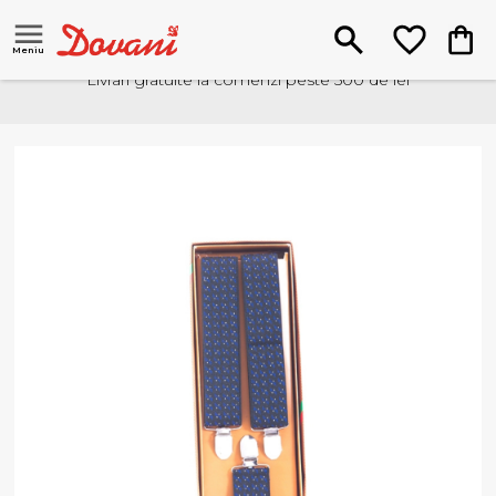
Meniu
Livrari gratuite la comenzi peste 500 de lei