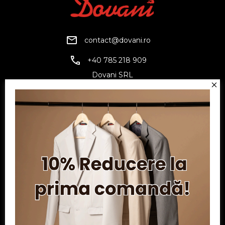
contact@dovani.ro
+40 785 218 909
Dovani SRL
CUI: RO6797845
Reg. Com.: J07/1134/1994
Facebook
Twitter
YouTube
Informatii
Contul meu
Serviciu clienți