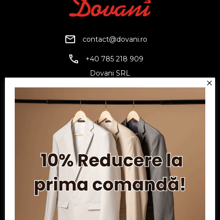
contact@dovani.ro
+40 785 218 909
Dovani SRL
CUI: RO6797845
Reg. Com.: J07/1134/1994
Facebook
Twitter
YouTube
Informatii
Contul meu
Serviciu clienți