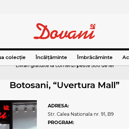
a colecție
Încălțăminte
Îmbrăcăminte
Ac
Livrari gratuite la comenzi peste 500 de lei
Botosani, “Uvertura Mall”
ADRESA:
Str. Calea Nationala nr. 91, B9
PROGRAM: