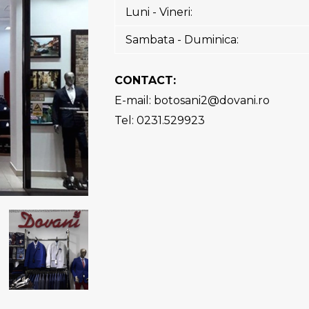
Luni - Vineri:
Sambata - Duminica:
CONTACT:
E-mail:
botosani2@dovani.ro
Tel: 0231.529923