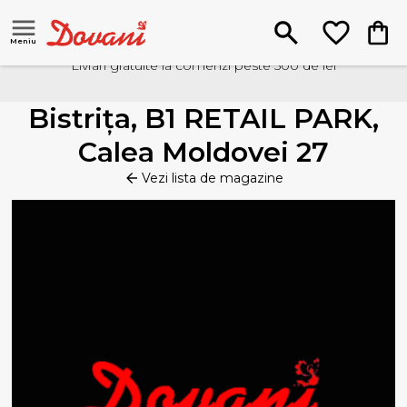
Meniu
Livrari gratuite la comenzi peste 500 de lei
Bistrița, B1 RETAIL PARK,
Calea Moldovei 27
Vezi lista de magazine