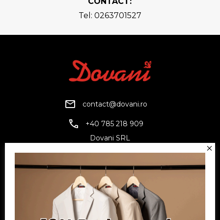
CONTACT:
Tel: 0263701527
contact@dovani.ro
+40 785 218 909
Dovani SRL
CUI: RO6797845
Reg. Com.: J07/1134/1994
Facebook
Twitter
YouTube
Informatii