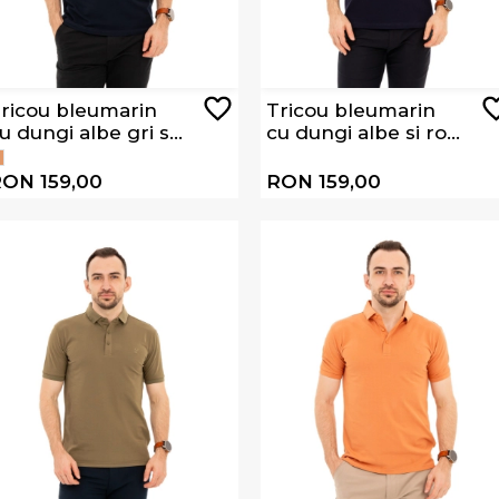
ricou bleumarin
Tricou bleumarin
u dungi albe gri si
cu dungi albe si roz
erzi WJ002S
pudra WJ001S RED
GREEN
ON 159,00
RON 159,00