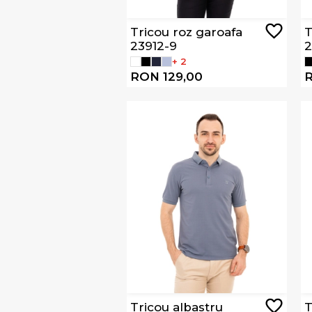
Tricou roz garoafa
T
23912-9
2
+ 2
RON 129,00
R
Tricou albastru
T