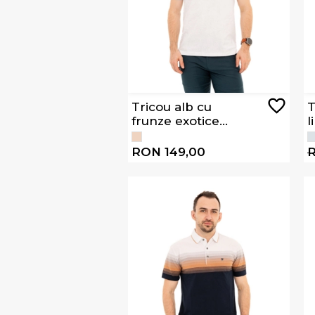
Tricou alb cu
T
frunze exotice
l
L2607
RON 149,00
R