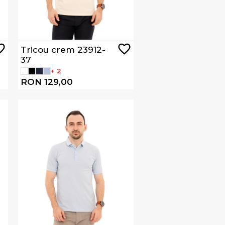
Tricou crem 23912-
37
+ 2
RON 129,00