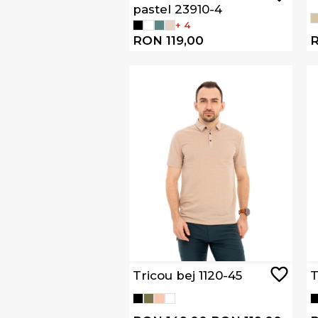
pastel 23910-4
+ 4
RON 119,00
R
Tricou bej 1120-45
T