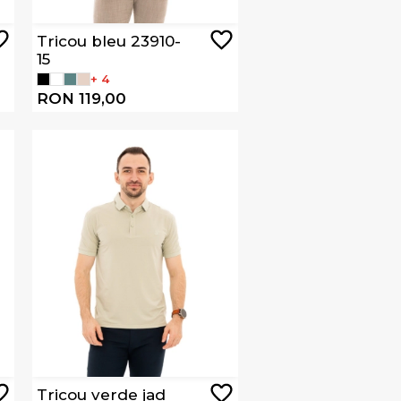
Tricou bleu 23910-
15
+ 4
RON 119,00
Tricou verde jad