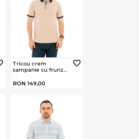
Tricou crem
sampanie cu frunze
exotice L2607
RON 149,00