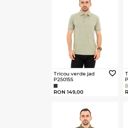
Tricou verde jad
T
P25015S
P
RON 149,00
R