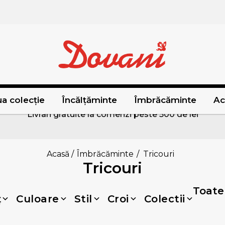
a colecție
Încălțăminte
Îmbrăcăminte
Ac
Livrari gratuite la comenzi peste 500 de lei
Acasă
/
Îmbrăcăminte
/
Tricouri
Tricouri
Toate 
ț
Culoare
Stil
Croi
Colectii