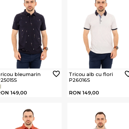
ricou bleumarin
Tricou alb cu flori
25015S
P26016S
ON 149,00
RON 149,00