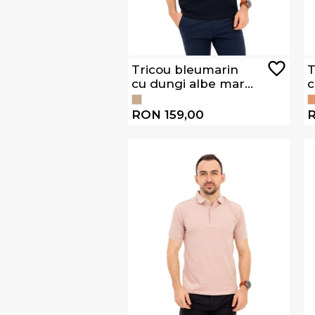
Tricou bleumarin
T
cu dungi albe maro
c
si gri WJ002S
v
BROWN
RON 159,00
R